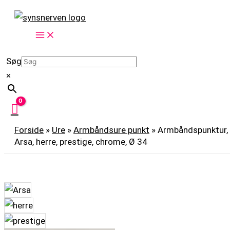
Gå
Armbåndspunktur,
til
Arsa,
indholdet
herre,
prestige,
Søg
chrome,
×
Ø
34
antal
Forside
»
Ure
»
Armbåndsure punkt
»
Armbåndspunktur,
Arsa, herre, prestige, chrome, Ø 34