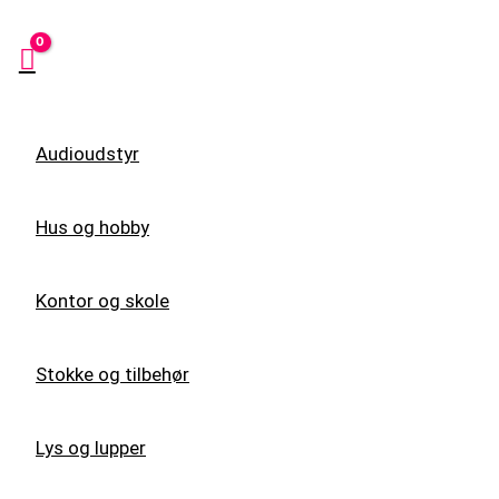
Audioudstyr
Hus og hobby
Kontor og skole
Stokke og tilbehør
Lys og lupper