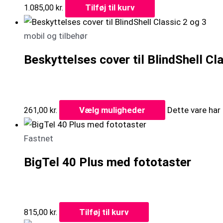
Tilføj til kurv
1.085,00
kr.
mobil og tilbehør
Beskyttelses cover til BlindShell Cl
Vælg muligheder
Dette vare har
261,00
kr.
Fastnet
BigTel 40 Plus med fototaster
Tilføj til kurv
815,00
kr.