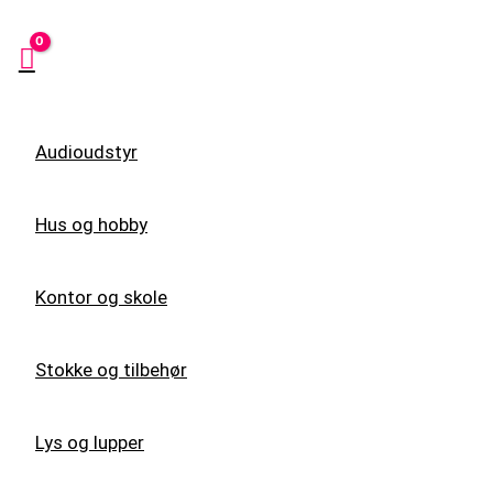
Audioudstyr
Hus og hobby
Kontor og skole
Stokke og tilbehør
Lys og lupper