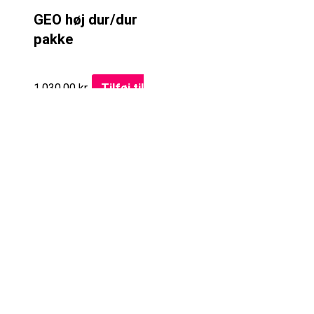
GEO høj dur/dur
pakke
Tilføj til
1.030,00
kr.
kurv
Stokke tilbehør
GEO stokkespids
(reservedel til dur
spids) excl. gevind,
værktøj og
smørremiddel