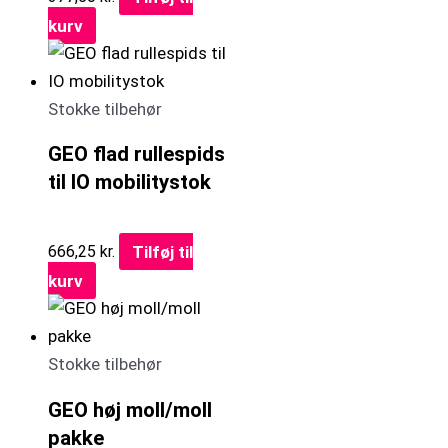
kurv
Stokke tilbehør
GEO flad rullespids
til IO mobilitystok
Tilføj til
666,25
kr.
kurv
Stokke tilbehør
GEO høj moll/moll
pakke