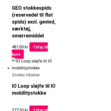
GEO stokkespids
(reservedel til flat
spids) excl. gevind,
værktøj,
smørremiddel
Tilføj til
481,00
kr.
kurv
Stokke tilbehør
IO Loop sløjfe til IO
mobilitystokke
Tilføj til
377,50
kr.