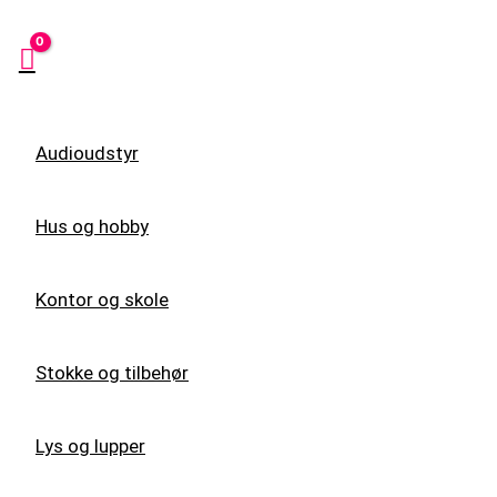
Audioudstyr
Hus og hobby
Kontor og skole
Stokke og tilbehør
Lys og lupper