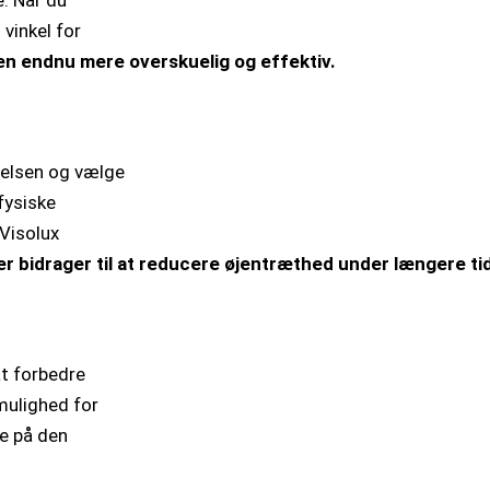
e. Når du
 vinkel for
n endnu mere overskuelig og effektiv.
relsen og vælge
fysiske
 Visolux
lter bidrager til at reducere øjentræthed under længere ti
t forbedre
mulighed for
ne på den