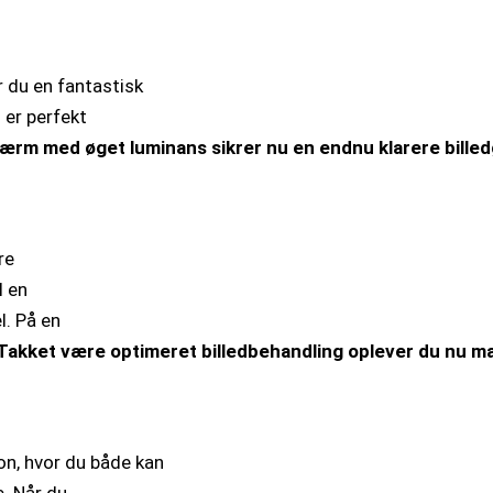
 du en fantastisk
 er perfekt
rm med øget luminans sikrer nu en endnu klarere billedg
re
l en
l. På en
Takket være optimeret billedbehandling oplever du nu m
n, hvor du både kan