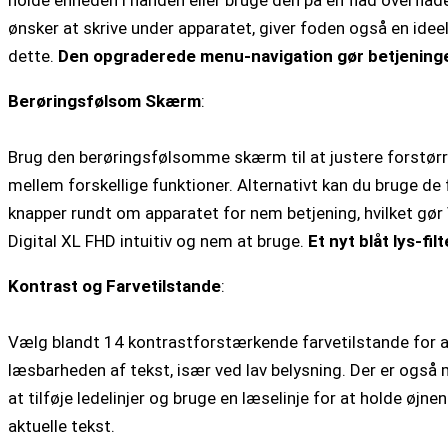
holde enheden i hånden eller bruge den på en flad overflad
ønsker at skrive under apparatet, giver foden også en ideel
dette.
Den opgraderede menu-navigation gør betjeninge
Berøringsfølsom Skærm
:
Brug den berøringsfølsomme skærm til at justere forstør
mellem forskellige funktioner. Alternativt kan du bruge de 
knapper rundt om apparatet for nem betjening, hvilket gør
Digital XL FHD intuitiv og nem at bruge.
Et nyt blåt lys-fi
Kontrast og Farvetilstande
:
Vælg blandt 14 kontrastforstærkende farvetilstande for a
læsbarheden af tekst, især ved lav belysning. Der er også 
at tilføje ledelinjer og bruge en læselinje for at holde øjne
aktuelle tekst.