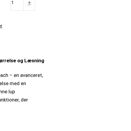
+
er
størrelse og Læsning
ach – en avanceret,
velse med en
nne lup
nktioner, der