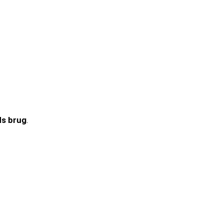
ds brug
.