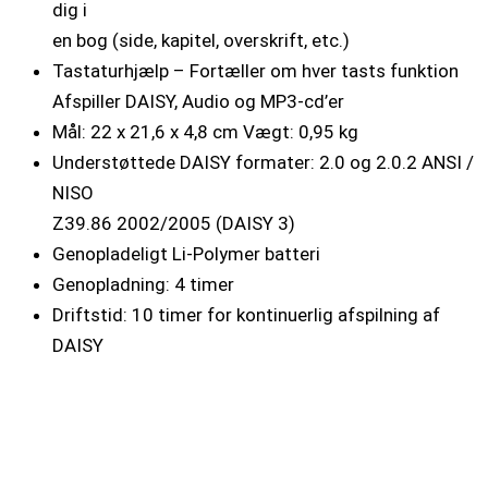
dig i
en bog (side, kapitel, overskrift, etc.)
Tastaturhjælp – Fortæller om hver tasts funktion
Afspiller DAISY, Audio og MP3-cd’er
Mål: 22 x 21,6 x 4,8 cm Vægt: 0,95 kg
Understøttede DAISY formater: 2.0 og 2.0.2 ANSI /
NISO
Z39.86 2002/2005 (DAISY 3)
Genopladeligt Li-Polymer batteri
Genopladning: 4 timer
Driftstid: 10 timer for kontinuerlig afspilning af
DAISY
MP3
bøger
Kodnings algoritmer: AAC, AMR-WB +, FLAC, MP3,
Ogg Vorbis,