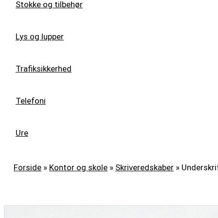
Stokke og tilbehør
Lys og lupper
Trafiksikkerhed
Telefoni
Ure
Forside
»
Kontor og skole
»
Skriveredskaber
»
Underskri