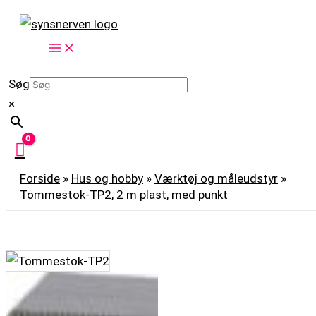
Gå
Tommestok-
til
TP2,
indholdet
2
m
Søg
plast,
×
med
punkt
antal
Forside
»
Hus og hobby
»
Værktøj og måleudstyr
»
Tommestok-TP2, 2 m plast, med punkt