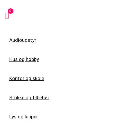
Audioudstyr
Hus og hobby
Kontor og skole
Stokke og tilbehør
Lys og lupper