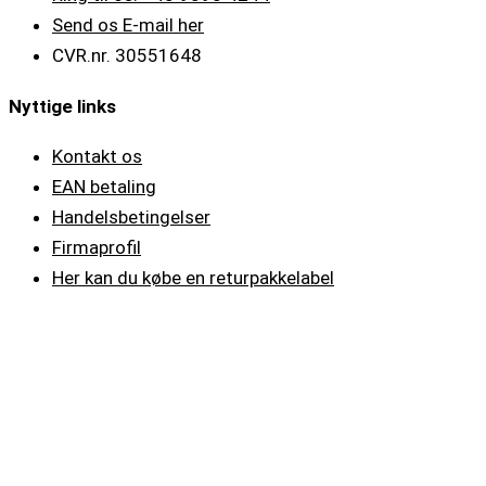
Send os E-mail her
CVR.nr. 30551648
Nyttige links
Kontakt os
EAN betaling
Handelsbetingelser
Firmaprofil
Her kan du købe en returpakkelabel
Telefontider
Mandag - Torsdag
08:30-15:00
Fredag
08:30-12:00