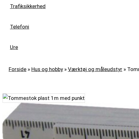
Trafiksikkerhed
Telefoni
Ure
Forside
»
Hus og hobby
»
Værktøj og måleudstyr
»
Tomm