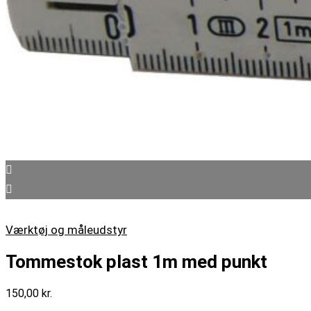
Værktøj og måleudstyr
Tommestok plast 1m med punkt
150,00
kr.