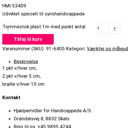
HMI 53409
Udviklet specielt til synshandicappede
Tommestok plast 1m med punkt antal
-
+
Tilføj til kurv
Varenummer (SKU):
91-6405
Kategori:
Værktøj og måleud
Beskrivelse
1 pkt v/hver cm,
2 pkt v/hver 5 cm,
braille v/hver 10 cm
Kontakt
Hjælpemidler for Handicappede A/S
Grøndalsvej 8, 8832 Skals
Ring til os: +45 9895 4244