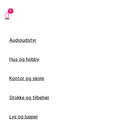
Audioudstyr
Hus og hobby
Kontor og skole
Stokke og tilbehør
Lys og lupper