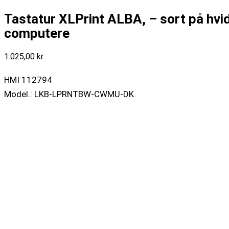
Tastatur XLPrint ALBA, – sort på hvid
computere
1.025,00
kr.
HMI 112794
Model.: LKB-LPRNTBW-CWMU-DK
Sort tekst på hvid baggrund
Tastatur XLPrint ALBA, - sort på hvid til MAC-computere
-
antal
Tilføj til kurv
Varenummer (SKU):
91-68039
Kategori:
Skriveredskaber
Beskrivelse