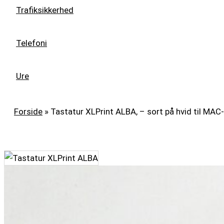
Trafiksikkerhed
Telefoni
Ure
Forside
»
Tastatur XLPrint ALBA, – sort på hvid til MA