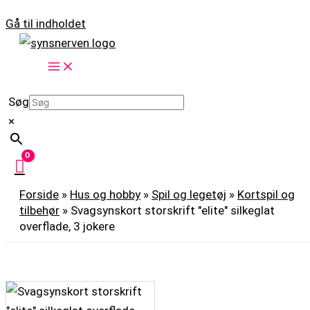
Gå til indholdet
Søg
×
Forside
»
Hus og hobby
»
Spil og legetøj
»
Kortspil og
tilbehør
»
Svagsynskort storskrift "elite" silkeglat
overflade, 3 jokere