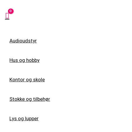
Audioudstyr
Hus og hobby
Kontor og skole
Stokke og tilbehør
Lys og lupper