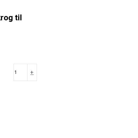
og til
+