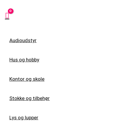
Audioudstyr
Hus og hobby
Kontor og skole
Stokke og tilbehør
Lys og lupper