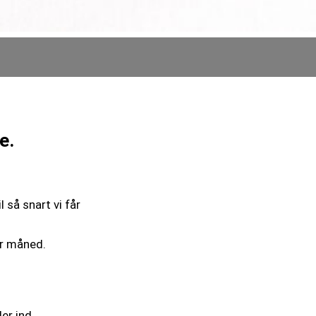
e.
 så snart vi får
er måned.
er ind.