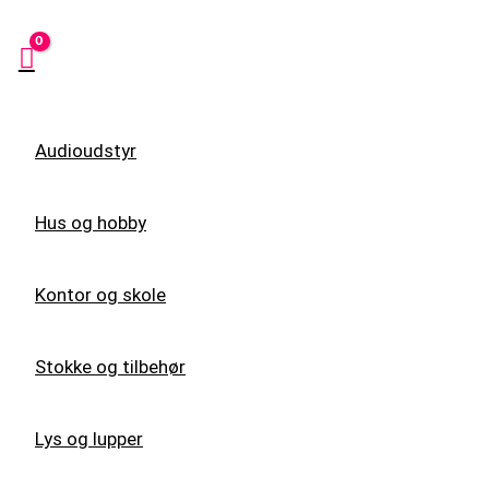
Audioudstyr
Hus og hobby
Kontor og skole
Stokke og tilbehør
Lys og lupper