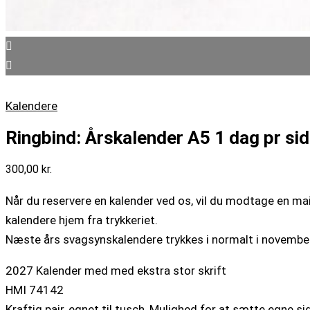
Kalendere
Ringbind: Årskalender A5 1 dag pr sid
300,00
kr.
Når du reservere en kalender ved os, vil du modtage en mail
kalendere hjem fra trykkeriet.
Næste års svagsynskalendere trykkes i normalt i novemb
2027 Kalender med med ekstra stor skrift
HMI 74142
Kraftig pair, egnet til tusch, Mulighed for at sætte egne sid