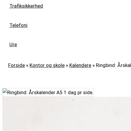
Trafiksikkerhed
Telefoni
Ure
Forside
»
Kontor og skole
»
Kalendere
»
Ringbind: Årska