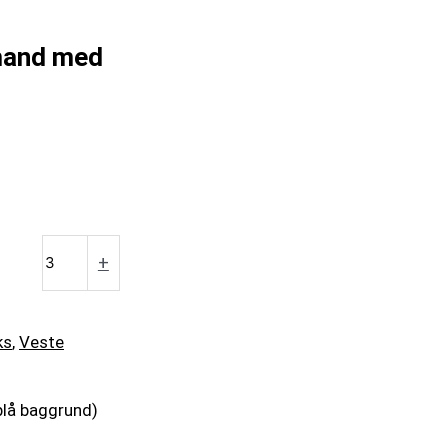
 mand med
+
ks
,
Veste
blå baggrund)