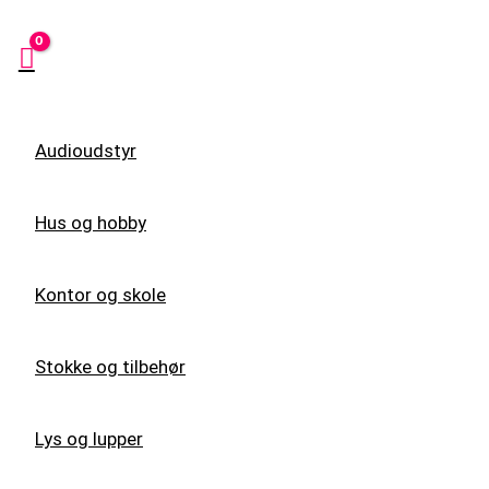
Audioudstyr
Hus og hobby
Kontor og skole
Stokke og tilbehør
Lys og lupper