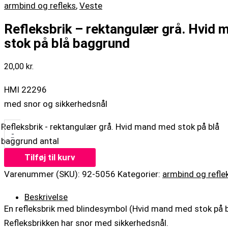
armbind og refleks
,
Veste
Refleksbrik – rektangulær grå. Hvid
stok på blå baggrund
20,00
kr.
HMI 22296
med snor og sikkerhedsnål
Refleksbrik - rektangulær grå. Hvid mand med stok på blå
-
baggrund antal
Tilføj til kurv
Varenummer (SKU):
92-5056
Kategorier:
armbind og refle
Beskrivelse
En refleksbrik med blindesymbol (Hvid mand med stok på 
Refleksbrikken har snor med sikkerhedsnål.