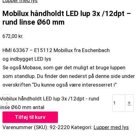
Lupper med lys
Mobilux håndholdt LED lup 3x /12dpt –
rund linse Ø60 mm
672,00
kr.
HMI 63367 – E15112 Mobillux fra Eschenbach
og indbygget LED lys
Se også Mobase, som gør det muligt at bruge luppen
som standlup. Du finder den nederst på denne side under
overskriften “Du kunne også være interesserret i”
Mobilux håndholdt LED lup 3x /12dpt - rund
-
+
linse Ø60 mm antal
Tilføj til kurv
Varenummer (SKU):
92-2220
Kategori:
Lupper med lys