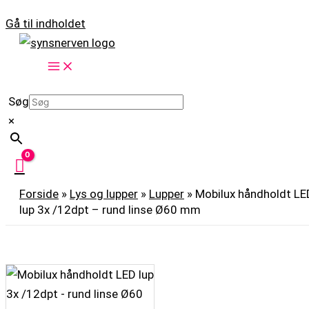
Gå til indholdet
Søg
×
Forside
»
Lys og lupper
»
Lupper
»
Mobilux håndholdt LE
lup 3x /12dpt – rund linse Ø60 mm