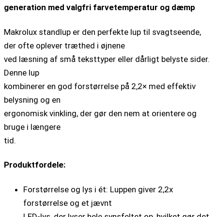
generation med valgfri farvetemperatur og dæmp
Makrolux standlup er den perfekte lup til svagtseende,
der ofte oplever træthed i øjnene
ved læsning af små teksttyper eller dårligt belyste sider.
Denne lup
kombinerer en god forstørrelse på 2,2× med effektiv
belysning og en
ergonomisk vinkling, der gør den nem at orientere og
bruge i længere
tid.
Produktfordele:
Forstørrelse og lys i ét: Luppen giver 2,2x
forstørrelse og et jævnt
LED-lys, der lyser hele synsfeltet op, hvilket gør det