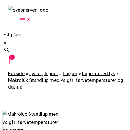
Gå
Makrolux
til
Standlup
indholdet
med
valgfri
Søg
farvetemperaturer
×
og
dæmp
antal
Forside
»
Lys og lupper
»
Lupper
»
Lupper med lys
»
Makrolux Standlup med valgfri farvetemperaturer og
dæmp