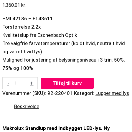
1.360,01
kr.
HMI 42186 – E143611
Forstørrelse 2.2x
Kvalitetslup fra Eschenbach Optik
Tre valgfrie farvetemperaturer (koldt hvid, neutralt hvid
og varmt hvid lys)
Mulighed for justering af belysningsniveau i 3 trin: 50%,
75% og 100%
-
+
Tilføj til kurv
Varenummer (SKU):
92-220401
Kategori:
Lupper med lys
Beskrivelse
Makrolux Standlup med Indbygget LED-lys. Ny