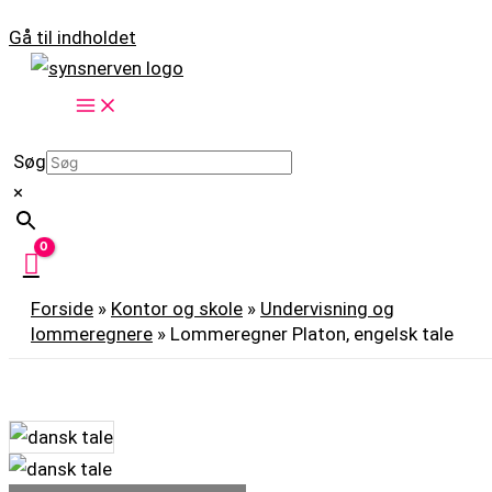
Gå til indholdet
Søg
×
Forside
»
Kontor og skole
»
Undervisning og
lommeregnere
»
Lommeregner Platon, engelsk tale