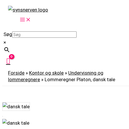
Gå
Lommeregner
til
Platon,
indholdet
dansk
tale
Søg
antal
×
Forside
»
Kontor og skole
»
Undervisning og
lommeregnere
»
Lommeregner Platon, dansk tale