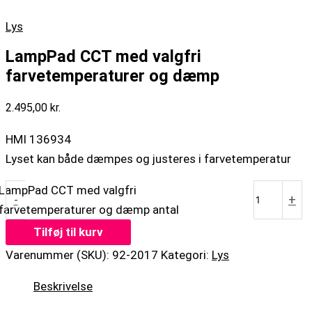
Lys
LampPad CCT med valgfri
farvetemperaturer og dæmp
2.495,00
kr.
HMI 136934
Lyset kan både dæmpes og justeres i farvetemperatur
LampPad CCT med valgfri
-
+
farvetemperaturer og dæmp antal
Tilføj til kurv
Varenummer (SKU):
92-2017
Kategori:
Lys
Beskrivelse