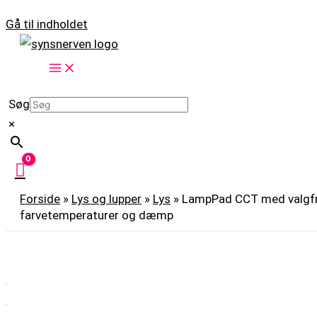
Gå til indholdet
Søg
×
Forside
»
Lys og lupper
»
Lys
»
LampPad CCT med valgfr
farvetemperaturer og dæmp