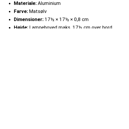
Materiale:
Aluminium
Farve:
Matsølv
Dimensioner:
17½ × 17½ × 0,8 cm
Højde:
Lampehoved maks. 17½ cm over bord
Vægt (inkl. batteri):
500 g
Medfølgende tilbehør
10 W USB-lysnetadapter
Magnetisk ladekabel
Opbevaringsetui
Se vore øvrige lamper her
Link til HMI Basen