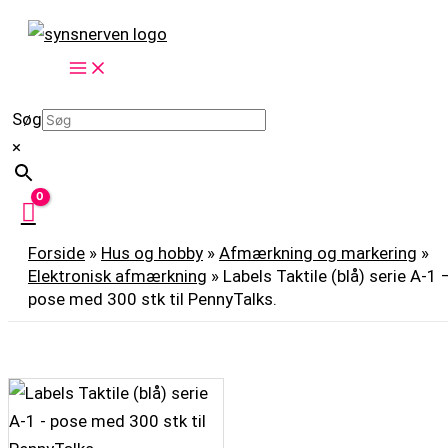
Gå
Labels
til
Taktile
indholdet
(blå)
serie
Søg
A-
×
1
-
pose
med
Forside
»
Hus og hobby
»
Afmærkning og markering
»
300
Elektronisk afmærkning
»
Labels Taktile (blå) serie A-1 
stk
pose med 300 stk til PennyTalks.
til
PennyTalks.
antal