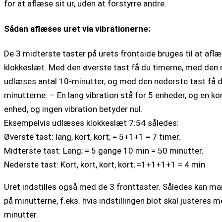
for at aflæse sit ur, uden at forstyrre andre.
Sådan aflæses uret via vibrationerne:
De 3 midterste taster på urets frontside bruges til at aflæ
klokkeslæt. Med den øverste tast få du timerne, med den 
udlæses antal 10-minutter, og med den nederste tast få 
minutterne. – En lang vibration stå for 5 enheder, og en kor
enhed, og ingen vibration betyder nul.
Eksempelvis udlæses klokkeslæt 7:54 således:
Øverste tast: lang, kort, kort; = 5+1+1 = 7 timer.
Midterste tast: Lang; = 5 gange 10 min = 50 minutter.
Nederste tast: Kort, kort, kort, kort; =1+1+1+1 = 4 min.
Uret indstilles også med de 3 fronttaster. Således kan man
på minutterne, f.eks. hvis indstillingen blot skal justeres m
minutter.