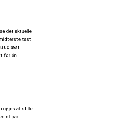
se det aktuelle
midterste tast
du udlæst
t for én
 nøjes at stille
ed et par