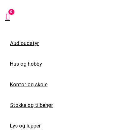
Audioudstyr
Hus og hobby
Kontor og skole
Stokke og tilbehør
Lys og lupper