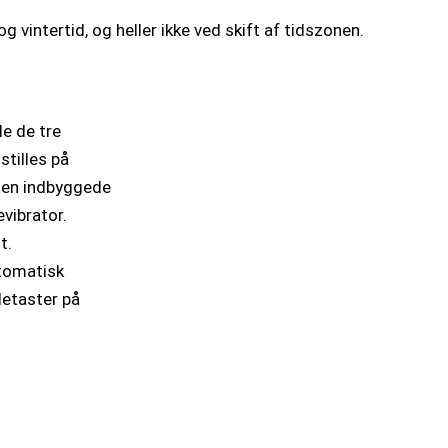
vintertid, og heller ikke ved skift af tidszonen.
le de tre
tilles på
den indbyggede
vibrator.
t.
utomatisk
letaster på