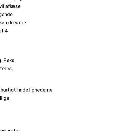
vil aflæse
lgende
 kan du være
af 4
. F.eks.
steres,
 hurtigt finde lighederne
llige
evibrator,