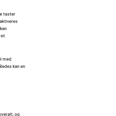
te taster
 aktiveres
 kan
ret.
el med
åledes kan en
overalt, og