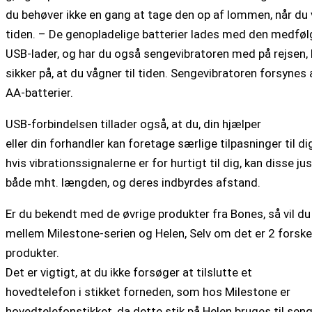
du behøver ikke en gang at tage den op af lommen, når du 
tiden. – De genopladelige batterier lades med den medfø
USB-lader, og har du også sengevibratoren med på rejsen,
sikker på, at du vågner til tiden. Sengevibratoren forsynes 
AA-batterier.
USB-forbindelsen tillader også, at du, din hjælper
eller din forhandler kan foretage særlige tilpasninger til dig
hvis vibrationssignalerne er for hurtigt til dig, kan disse ju
både mht. længden, og deres indbyrdes afstand.
Er du bekendt med de øvrige produkter fra Bones, så vil du
mellem Milestone-serien og Helen, Selv om det er 2 forske
produkter.
Det er vigtigt, at du ikke forsøger at tilslutte et
hovedtelefon i stikket forneden, som hos Milestone er
hovedtelefonstikket, da dette stik på Helen bruges til seng