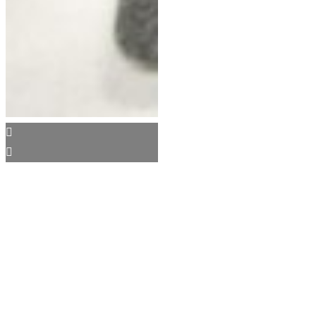
Bad- og toiletartikler
Cobolt personvægt med dansk tale
850,00
kr.
HMI 102656