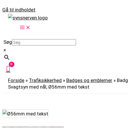
Gå til indholdet
Søg
×
Forside
»
Trafiksikkerhed
»
Badges og emblemer
»
Badg
Svagtsyn med nål, Ø56mm med tekst