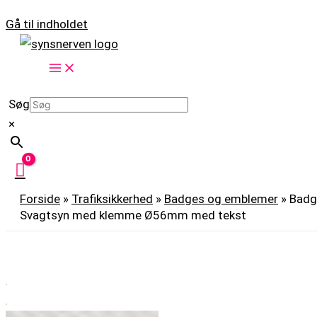
Gå til indholdet
Søg
×
Forside
»
Trafiksikkerhed
»
Badges og emblemer
»
Badg
Svagtsyn med klemme Ø56mm med tekst