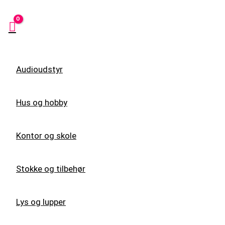
Audioudstyr
Hus og hobby
Kontor og skole
Stokke og tilbehør
Lys og lupper