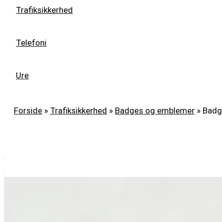
Trafiksikkerhed
Telefoni
Ure
Forside
»
Trafiksikkerhed
»
Badges og emblemer
»
Badg