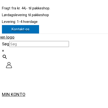
Gå
Dette
Fragt fra kr. 44,- til pakkeshop.
til
vare
Lørdagslevering til pakkeshop
indholdet
har
Levering: 1-4 hverdage
flere
Kontakt os
varianter.
Mulighederne
kan
Søg
vælges
×
på
varesiden
MIN KONTO