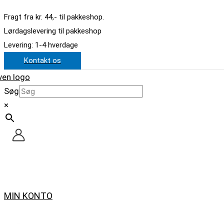
Gå
Dette
Fragt fra kr. 44,- til pakkeshop.
til
vare
Lørdagslevering til pakkeshop
indholdet
har
Levering: 1-4 hverdage
flere
Kontakt os
varianter.
Mulighederne
kan
Søg
vælges
×
på
varesiden
MIN KONTO