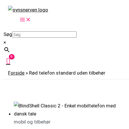
Gå
Dette
til
vare
indholdet
har
flere
Søg
varianter.
×
Mulighederne
kan
vælges
på
Forside
»
Rød telefon standard uden tilbehør
varesiden
mobil og tilbehør