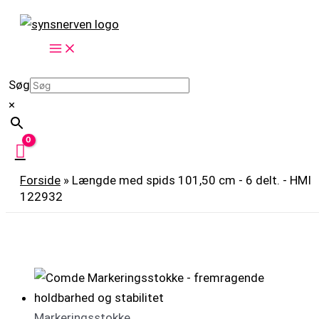
Gå
Prisinterval:
Dette
til
1.350,00 kr.
vare
indholdet
til
har
1.640,00 kr.
flere
Søg
variante
×
Mulighe
kan
vælges
på
Forside
»
Længde med spids 101,50 cm - 6 delt. - HMI
varesid
122932
Markeringsstokke