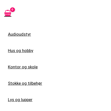
Audioudstyr
Hus og hobby
Kontor og skole
Stokke og tilbehør
Lys og lupper