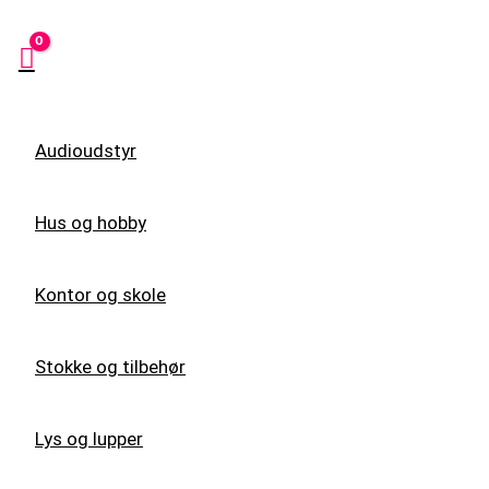
Audioudstyr
Hus og hobby
Kontor og skole
Stokke og tilbehør
Lys og lupper